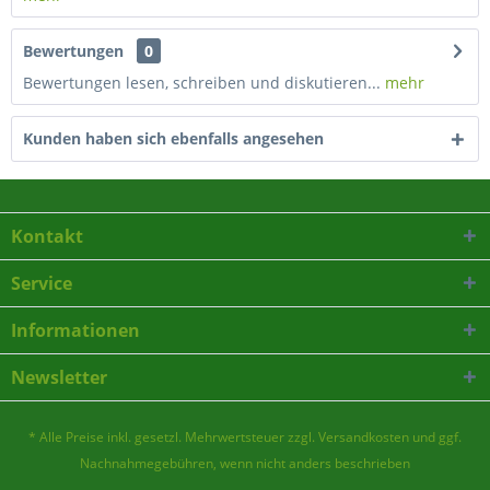
Bewertungen
0
Bewertungen lesen, schreiben und diskutieren...
mehr
Kunden haben sich ebenfalls angesehen
Kontakt
Service
Informationen
Newsletter
* Alle Preise inkl. gesetzl. Mehrwertsteuer zzgl.
Versandkosten
und ggf.
Nachnahmegebühren, wenn nicht anders beschrieben