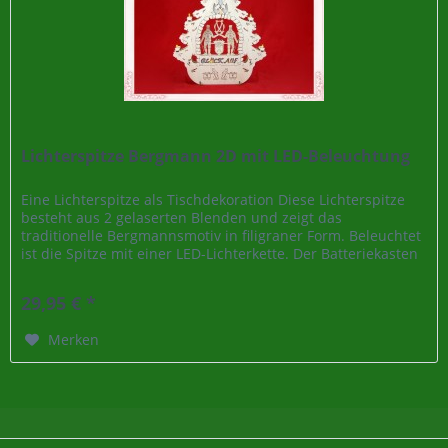
Lichterspitze Bergmann 2D mit LED-Beleuchtung
Eine Lichterspitze als Tischdekoration Diese Lichterspitze
besteht aus 2 gelaserten Blenden und zeigt das
traditionelle Bergmannsmotiv in filigraner Form. Beleuchtet
ist die Spitze mit einer LED-Lichterkette. Der Batteriekasten
wird mit...
29,95 € *
Merken