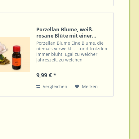
Porzellan Blume, weiß-
rosane Blüte mit einer...
Porzellan Blume Eine Blume, die
niemals verwelkt... ...und trotzdem
immer blüht! Egal zu welcher
Jahreszeit, zu welchen
Lichtverhältnissen, auch ohne Vase
und Wasser zeigt diese Blume
9,99 € *
immer ihre Farbenpracht. Dazu ist
diese überall eine...
Vergleichen
Merken