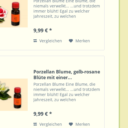
Porzellan Blume Eine Blume, die
niemals verwelkt... ...und trotzdem
immer blüht! Egal zu welcher
Jahreszeit, zu welchen
Lichtverhältnissen, auch ohne Vase
und Wasser zeigt diese Blume
9,99 € *
immer ihre Farbenpracht. Dazu ist
diese überall eine...
Vergleichen
Merken
Porzellan Blume, gelb-rosane
Blüte mit einer...
Porzellan Blume Eine Blume, die
niemals verwelkt... ...und trotzdem
immer blüht! Egal zu welcher
Jahreszeit, zu welchen
Lichtverhältnissen, auch ohne Vase
und Wasser zeigt diese Blume
9,99 € *
immer ihre Farbenpracht. Dazu ist
diese überall eine...
Vergleichen
Merken