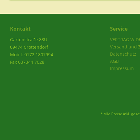
Kontakt
Service
Gartenstraße 88U
VERTRAG WID
Versand und 
09474 Crottendorf
Datenschutz
Mobil: 0172 1807994
AGB
Fax 037344 7028
Impressum
* Alle Preise inkl. ges