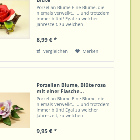
Blüte
Porzellan Blume Eine Blume, die
niemals verwelkt... ...und trotzdem
immer blüht! Egal zu welcher
Jahreszeit, zu welchen
Lichtverhältnissen, auch ohne Vase
und Wasser zeigt diese Blume
8,99 € *
immer ihre Farbenpracht. Dazu ist
diese überall eine...
Vergleichen
Merken
Porzellan Blume, Blüte rosa
mit einer Flasche...
Porzellan Blume Eine Blume, die
niemals verwelkt... ...und trotzdem
immer blüht! Egal zu welcher
Jahreszeit, zu welchen
Lichtverhältnissen, auch ohne Vase
und Wasser zeigt diese Blume
9,95 € *
immer ihre Farbenpracht. Dazu ist
diese überall eine...