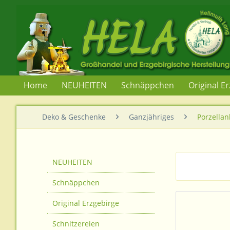
Home
NEUHEITEN
Schnäppchen
Original E
Deko & Geschenke
Ganzjähriges
Porzella
NEUHEITEN
Schnäppchen
Original Erzgebirge
Schnitzereien