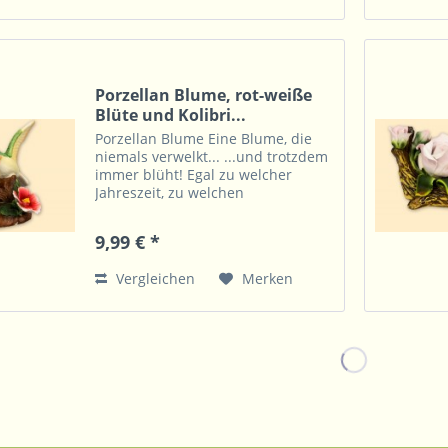
Porzellan Blume, rot-weiße
Blüte und Kolibri...
Porzellan Blume Eine Blume, die
niemals verwelkt... ...und trotzdem
immer blüht! Egal zu welcher
Jahreszeit, zu welchen
Lichtverhältnissen, auch ohne Vase
und Wasser zeigt diese Blume
9,99 € *
immer ihre Farbenpracht. Dazu ist
diese überall eine...
Vergleichen
Merken