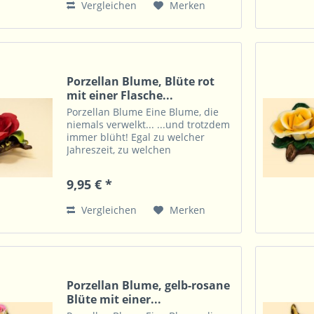
Vergleichen
Merken
Porzellan Blume, Blüte rot
mit einer Flasche...
Porzellan Blume Eine Blume, die
niemals verwelkt... ...und trotzdem
immer blüht! Egal zu welcher
Jahreszeit, zu welchen
Lichtverhältnissen, auch ohne Vase
und Wasser zeigt diese Blume
9,95 € *
immer ihre Farbenpracht. Dazu ist
diese überall eine...
Vergleichen
Merken
Porzellan Blume, gelb-rosane
Blüte mit einer...