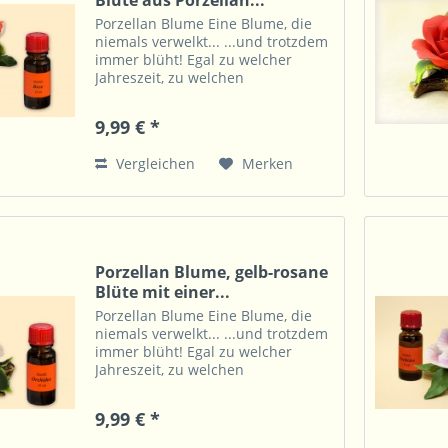
Blüte aus Porzellan...
Porzellan Blume Eine Blume, die
niemals verwelkt... ...und trotzdem
immer blüht! Egal zu welcher
Jahreszeit, zu welchen
Lichtverhältnissen, auch ohne Vase
und Wasser zeigt diese Blume
9,99 € *
immer ihre Farbenpracht. Dazu ist
diese überall eine...
Vergleichen
Merken
Porzellan Blume, gelb-rosane
Blüte mit einer...
Porzellan Blume Eine Blume, die
niemals verwelkt... ...und trotzdem
immer blüht! Egal zu welcher
Jahreszeit, zu welchen
Lichtverhältnissen, auch ohne Vase
und Wasser zeigt diese Blume
9,99 € *
immer ihre Farbenpracht. Dazu ist
diese überall eine...