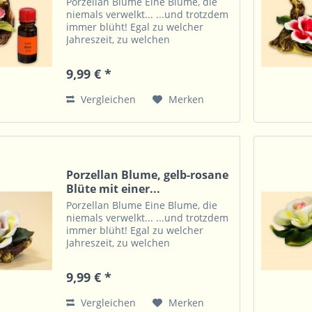
Porzellan Blume Eine Blume, die
niemals verwelkt... ...und trotzdem
immer blüht! Egal zu welcher
Jahreszeit, zu welchen
Lichtverhältnissen, auch ohne Vase
und Wasser zeigt diese Blume
9,99 € *
immer ihre Farbenpracht. Dazu ist
diese überall eine...
Vergleichen
Merken
Porzellan Blume, gelb-rosane
Blüte mit einer...
Porzellan Blume Eine Blume, die
niemals verwelkt... ...und trotzdem
immer blüht! Egal zu welcher
Jahreszeit, zu welchen
Lichtverhältnissen, auch ohne Vase
und Wasser zeigt diese Blume
9,99 € *
immer ihre Farbenpracht. Dazu ist
diese überall eine...
Vergleichen
Merken