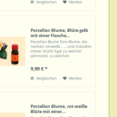
Vergleichen
Merken
Porzellan Blume, Blüte gelb
mit einer Flasche...
Porzellan Blume Eine Blume, die
niemals verwelkt... ...und trotzdem
immer blüht! Egal zu welcher
Jahreszeit, zu welchen
Lichtverhältnissen, auch ohne Vase
und Wasser zeigt diese Blume
9,99 € *
immer ihre Farbenpracht. Dazu ist
diese überall eine...
Vergleichen
Merken
Porzellan Blume, rot-weiße
Blüte mit einer...