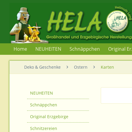
Home
NEUHEITEN
Schnäppchen
Original E
Deko & Geschenke
Ostern
Karten
NEUHEITEN
Schnäppchen
Original Erzgebirge
Schnitzereien