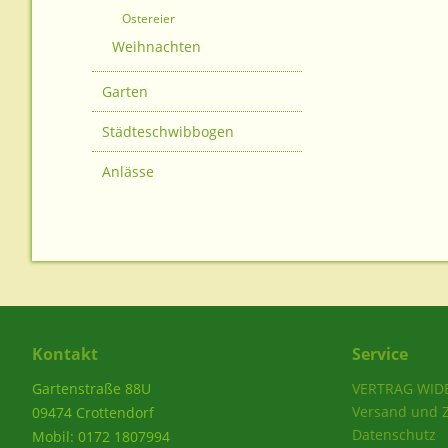
Ostereier
Weihnachten
Garten
Städteschwibbogen
Anlässe
Kontakt
Service
Gartenstraße 88U
VERTRAG WID
Versand und 
09474 Crottendorf
Datenschutz
Mobil: 0172 1807994