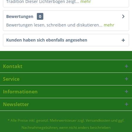
Tradition Dieser Lichterbogen zeigt...
mehr
Bewertungen
0
Bewertungen lesen, schreiben und diskutieren...
mehr
Kunden haben sich ebenfalls angesehen
Kontakt
Service
Informationen
Newsletter
* Alle Preise inkl. gesetzl. Mehrwertsteuer zzgl.
Versandkosten
und ggf.
Nachnahmegebühren, wenn nicht anders beschrieben