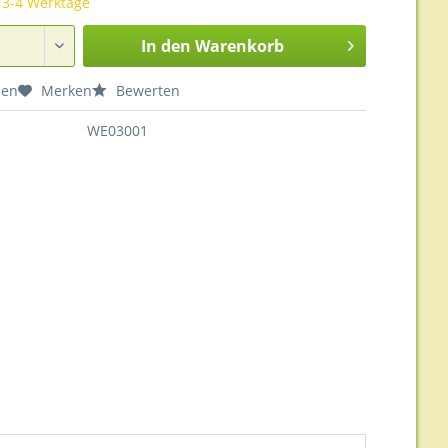
t 3-4 Werktage
In den
Warenkorb
hen
Merken
Bewerten
WE03001