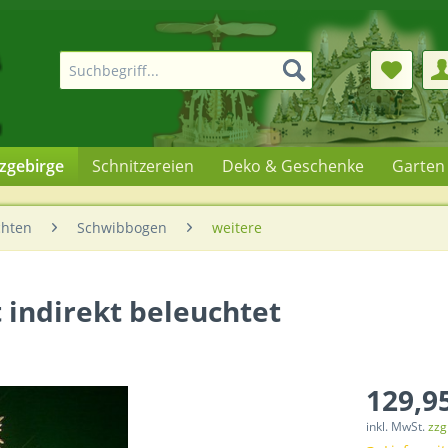
rzgebirge
Schnitzereien
Deko & Geschenke
Garten
hten
Schwibbogen
weitere
 indirekt beleuchtet
129,95
inkl. MwSt.
zzg