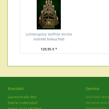
Lichterspitze Seiffner Kirche
indirekt beleuchtet
129,95 € *
Kontakt
Service
Gartenstraße 88U
VERTRAG WID
Versand und 
09474 Crottendorf
Datenschutz
Mobil: 0172 1807994