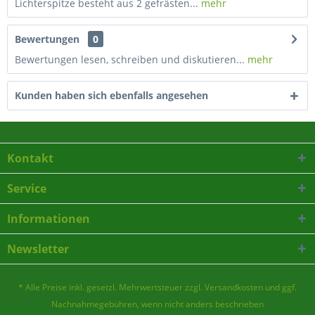
Lichterspitze besteht aus 2 gefrästen...
mehr
Bewertungen
0
Bewertungen lesen, schreiben und diskutieren...
mehr
Kunden haben sich ebenfalls angesehen
Kontakt
Service
Informationen
Newsletter
* Alle Preise inkl. gesetzl. Mehrwertsteuer zzgl.
Versandkosten
und ggf.
Nachnahmegebühren, wenn nicht anders beschrieben