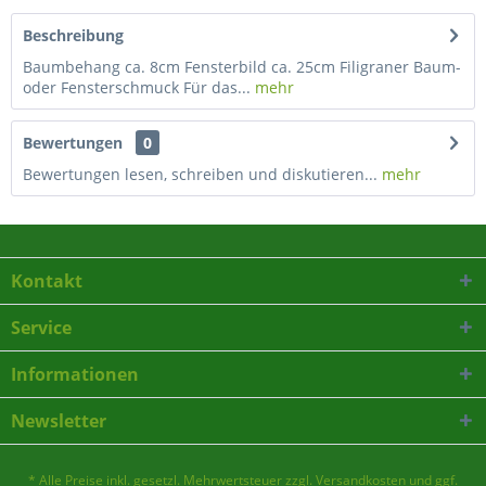
Beschreibung
Baumbehang ca. 8cm Fensterbild ca. 25cm Filigraner Baum-
oder Fensterschmuck Für das...
mehr
Bewertungen
0
Bewertungen lesen, schreiben und diskutieren...
mehr
Kontakt
Service
Informationen
Newsletter
* Alle Preise inkl. gesetzl. Mehrwertsteuer zzgl.
Versandkosten
und ggf.