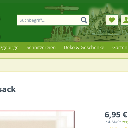
rzgebirge
Schnitzereien
Deko & Geschenke
Garten
sack
6,95 €
inkl. MwSt.
zzg