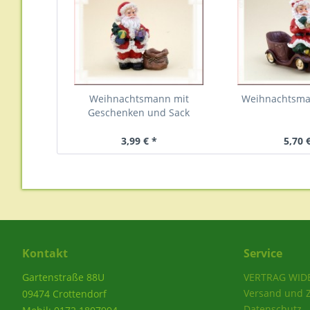
Weihnachtsmann mit
Weihnachtsma
Geschenken und Sack
3,99 € *
5,70 
Kontakt
Service
Gartenstraße 88U
VERTRAG WID
Versand und 
09474 Crottendorf
Datenschutz