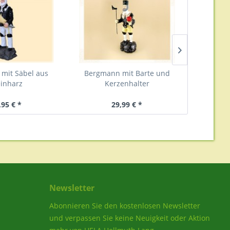
mit Säbel aus
Bergmann mit Barte und
Weihnacht
einharz
Kerzenhalter
,95 € *
29,99 € *
Newsletter
Abonnieren Sie den kostenlosen Newsletter
und verpassen Sie keine Neuigkeit oder Aktion