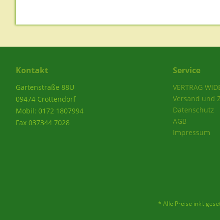
Kontakt
Service
Gartenstraße 88U
VERTRAG WID
Versand und 
09474 Crottendorf
Datenschutz
Mobil: 0172 1807994
AGB
Fax 037344 7028
Impressum
* Alle Preise inkl. ges