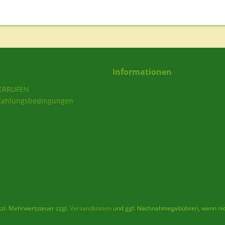
Informationen
ERRUFEN
Zahlungsbedingungen
etzl. Mehrwertsteuer zzgl.
Versandkosten
und ggf. Nachnahmegebühren, wenn nic