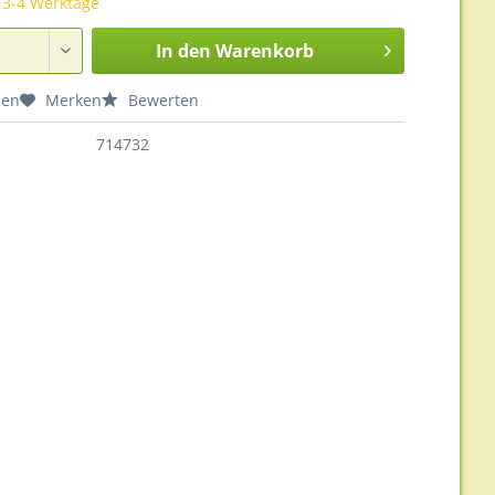
t 3-4 Werktage
In den
Warenkorb
hen
Merken
Bewerten
714732