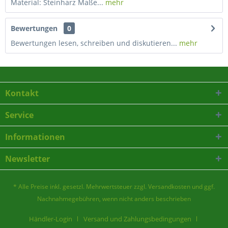
Material: Steinharz Maße...
mehr
Bewertungen
0
Bewertungen lesen, schreiben und diskutieren...
mehr
Kontakt
Service
Informationen
Newsletter
* Alle Preise inkl. gesetzl. Mehrwertsteuer zzgl.
Versandkosten
und ggf.
Nachnahmegebühren, wenn nicht anders beschrieben
Händler-Login
Versand und Zahlungsbedingungen