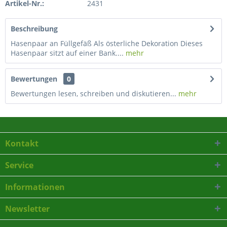
Artikel-Nr.:
2431
Beschreibung
Hasenpaar an Füllgefäß Als österliche Dekoration Dieses
Hasenpaar sitzt auf einer Bank....
mehr
Bewertungen
0
Bewertungen lesen, schreiben und diskutieren...
mehr
Kontakt
Service
Informationen
Newsletter