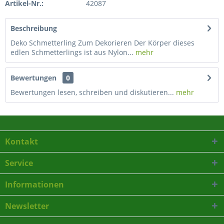
Artikel-Nr.:
42087
Beschreibung
Deko Schmetterling Zum Dekorieren Der Körper dieses
edlen Schmetterlings ist aus Nylon...
mehr
Bewertungen
0
Bewertungen lesen, schreiben und diskutieren...
mehr
Kontakt
Service
Informationen
Newsletter