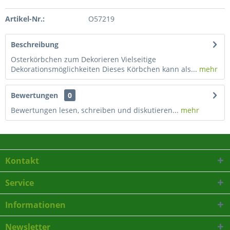
Artikel-Nr.:
O57219
Beschreibung
Osterkörbchen zum Dekorieren Vielseitige
Dekorationsmöglichkeiten Dieses Körbchen kann als...
mehr
Bewertungen
0
Bewertungen lesen, schreiben und diskutieren...
mehr
Kontakt
Service
Informationen
Newsletter