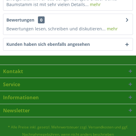
Baumstamm ist mit sehr vielen Details...
mehr
Bewertungen
0
Bewertungen lesen, schreiben und diskutieren...
mehr
Kunden haben sich ebenfalls angesehen
Kontakt
Service
Informationen
Newsletter
* Alle Preise inkl. gesetzl. Mehrwertsteuer zzgl.
Versandkosten
und ggf.
Nachnahmegebühren, wenn nicht anders beschrieben