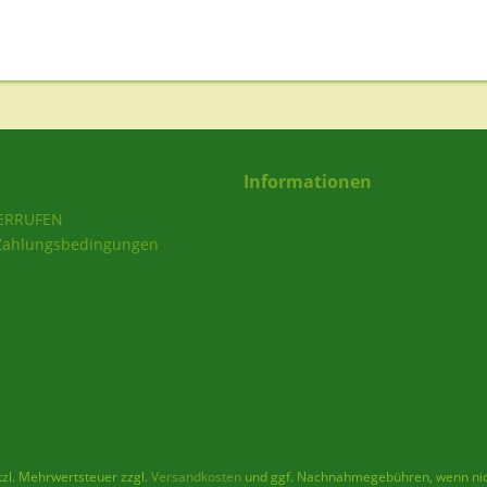
Informationen
ERRUFEN
Zahlungsbedingungen
etzl. Mehrwertsteuer zzgl.
Versandkosten
und ggf. Nachnahmegebühren, wenn nic