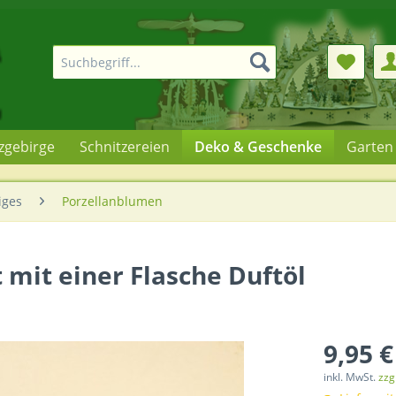
rzgebirge
Schnitzereien
Deko & Geschenke
Garten
iges
Porzellanblumen
 mit einer Flasche Duftöl
9,95 €
inkl. MwSt.
zzg