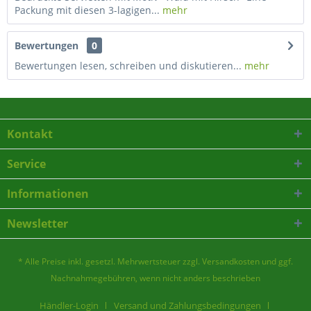
Packung mit diesen 3-lagigen...
mehr
Bewertungen
0
Bewertungen lesen, schreiben und diskutieren...
mehr
Kontakt
Service
Informationen
Newsletter
* Alle Preise inkl. gesetzl. Mehrwertsteuer zzgl.
Versandkosten
und ggf.
Nachnahmegebühren, wenn nicht anders beschrieben
Händler-Login
Versand und Zahlungsbedingungen