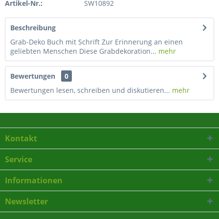
Artikel-Nr.:
SW10892
Beschreibung
Grab-Deko Buch mit Schrift Zur Erinnerung an einen
geliebten Menschen Diese Grabdekoration...
mehr
Bewertungen
0
Bewertungen lesen, schreiben und diskutieren...
mehr
Kontakt
Service
Informationen
Newsletter