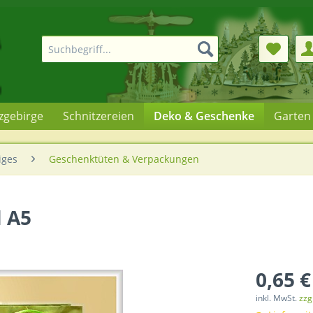
rzgebirge
Schnitzereien
Deko & Geschenke
Garten
iges
Geschenktüten & Verpackungen
 A5
0,65 €
inkl. MwSt.
zzg