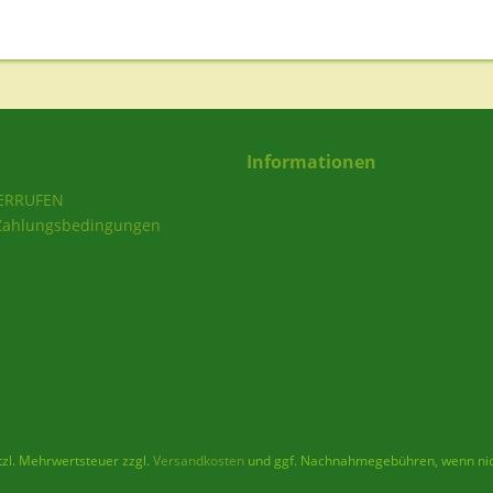
Informationen
ERRUFEN
Zahlungsbedingungen
etzl. Mehrwertsteuer zzgl.
Versandkosten
und ggf. Nachnahmegebühren, wenn nic