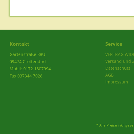
Kontakt
Service
Gartenstraße 88U
VERTRAG WID
Versand und 
09474 Crottendorf
Datenschutz
Mobil: 0172 1807994
AGB
Fax 037344 7028
Impressum
* Alle Preise inkl. ges