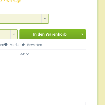
t 3-8 Werktage
In den
Warenkorb
hen
Merken
Bewerten
44151